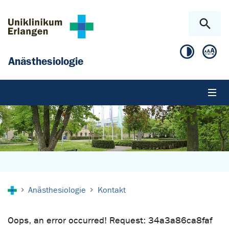
Zum Hauptinhalt springen
Skip to page footer
Anästhesiologie
Sie sind hier:
Anästhesiologie
Kontakt
Oops, an error occurred! Request: 34a3a86ca8faf