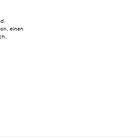
nd.
ion, einen
ch.