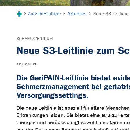
Sie sind hier:
Anästhesiologie
Aktuelles
Neue S3-Leitlini
SCHMERZZENTRUM
Neue S3-Leitlinie zum 
12.02.2026
Die GeriPAIN-Leitlinie bietet evi
Schmerzmanagement bei geriatris
Versorgungssettings.
Die neue Leitlinie ist speziell für ältere Mensch
Erkrankungen leiden. Sie bietet eine strukturiert
therapie und berücksichtigt sowohl medikamentös
von der Deutschen Schmerzgesellschaft e.V. und 