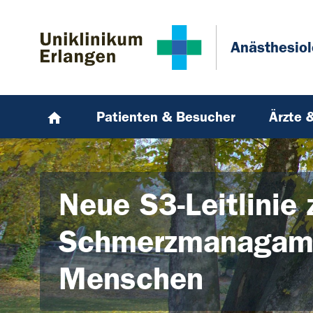
Zum Hauptinhalt springen
Skip to page footer
Anästhesiol
Patienten & Besucher
Ärzte 
Neue S3-Leitlinie
Schmerzmanagamen
Menschen