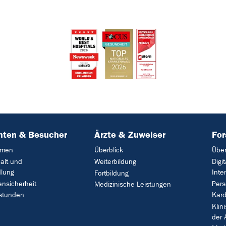
nten & Besucher
Ärzte & Zuweiser
Fo
mmen
Überblick
Über
alt und
Weiterbildung
Digi
lung
Inte
Fortbildung
ensicherheit
Pers
Medizinische Leistungen
stunden
Kard
Klin
der 