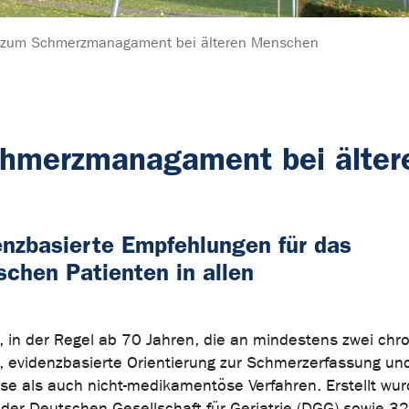
e zum Schmerzmanagament bei älteren Menschen
Schmerzmanagament bei älte
denzbasierte Empfehlungen für das
chen Patienten in allen
en, in der Regel ab 70 Jahren, die an mindestens zwei chr
e, evidenzbasierte Orientierung zur Schmerzerfassung und
e als auch nicht-medikamentöse Verfahren. Erstellt wur
der Deutschen Gesellschaft für Geriatrie (DGG) sowie 32