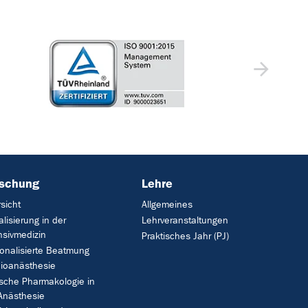
rschung
Lehre
sicht
Allgemeines
talisierung in der
Lehrveranstaltungen
nsivmedizin
Praktisches Jahr (PJ)
onalisierte Beatmung
ioanästhesie
ische Pharmakologie in
Anästhesie