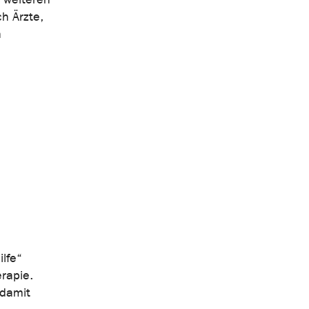
h Ärzte,
n
ilfe“
rapie.
 damit