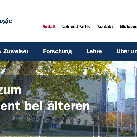
ogie
Notfall
Lob und Kritik
Kontakt
Blutspe
& Zuweiser
Forschung
Lehre
Über u
 zum
t bei älteren