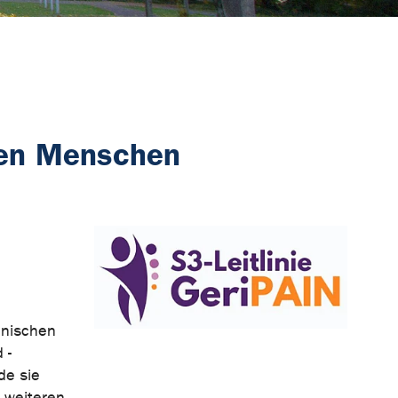
ren Menschen
onischen
 -
de sie
 weiteren