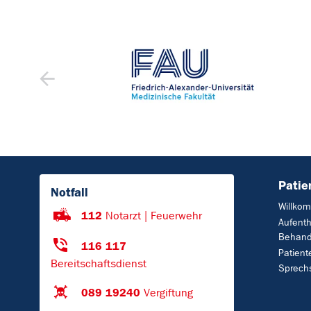
Patie
Notfall
Willko
112
Notarzt | Feuerwehr
Aufenth
Behand
116 117
Patient
Bereitschaftsdienst
Sprech
089 19240
Vergiftung