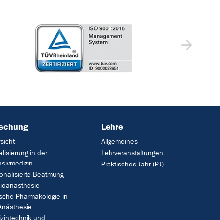
rschung
Lehre
sicht
Allgemeines
talisierung in der
Lehrveranstaltungen
nsivmedizin
Praktisches Jahr (PJ)
onalisierte Beatmung
ioanästhesie
ische Pharmakologie in
Anästhesie
zintechnik und