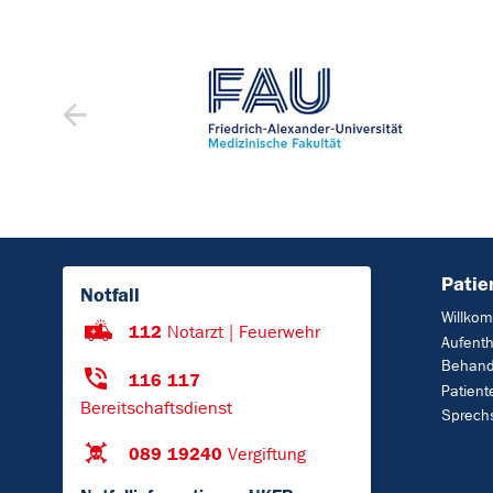
Patie
Notfall
Willko
112
Notarzt | Feuerwehr
Aufenth
Behand
116 117
Patient
Bereitschaftsdienst
Sprech
089 19240
Vergiftung