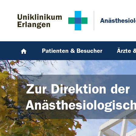
Zum Hauptinhalt springen
Skip to page footer
Anästhesiol
Patienten & Besucher
Ärzte 
Zur Direktion der
Anästhesiologisch