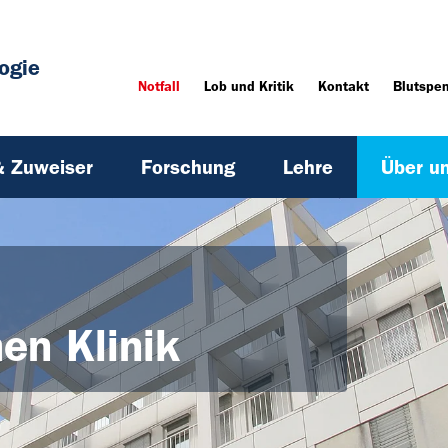
ogie
Notfall
Lob und Kritik
Kontakt
Blutspe
& Zuweiser
Forschung
Lehre
Über u
en Klinik