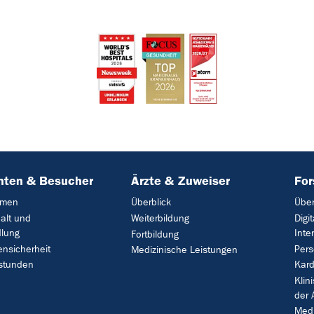
nten & Besucher
Ärzte & Zuweiser
Fo
mmen
Überblick
Über
alt und
Weiterbildung
Digi
lung
Inte
Fortbildung
ensicherheit
Pers
Medizinische Leistungen
stunden
Kard
Klin
der 
Medi