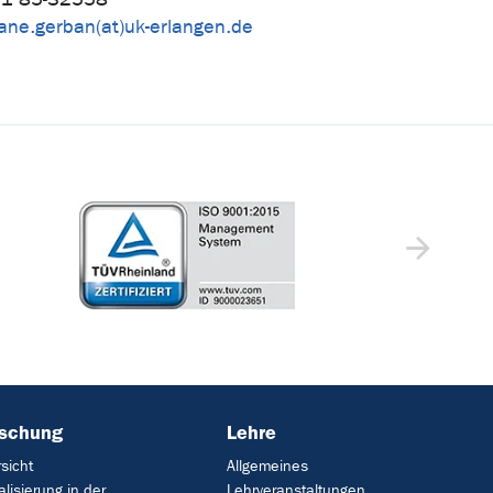
iane.gerban(at)uk-erlangen.de
rschung
Lehre
sicht
Allgemeines
talisierung in der
Lehrveranstaltungen