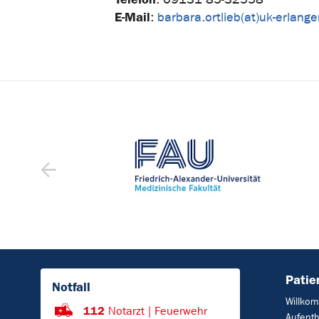
E-Mail
:
barbara.ortlieb(at)uk-erlang
Patie
Notfall
Willko
112
Notarzt | Feuerwehr
Aufenth