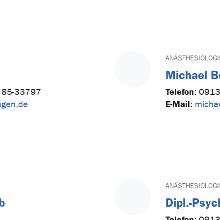
ANÄSTHESIOLOGI
Michael B
Telefon
 85-33797
:
0913
E-Mail
ngen.de
:
michae
ANÄSTHESIOLOGI
b
Dipl.-Psyc
Telefon
:
0913