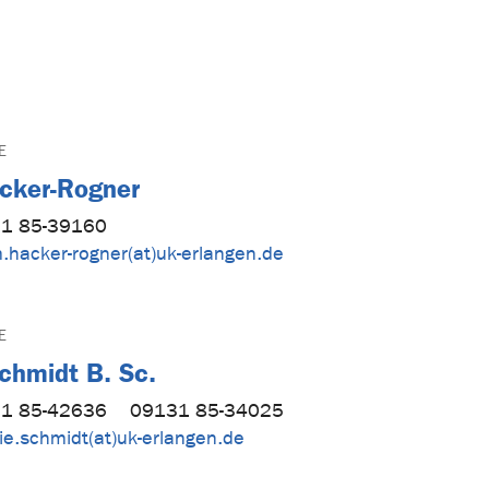
E
cker-Rogner
1 85-39160
.hacker-rogner(at)uk-erlangen.de
E
chmidt B. Sc.
1 85-42636
09131 85-34025
ie.schmidt(at)uk-erlangen.de