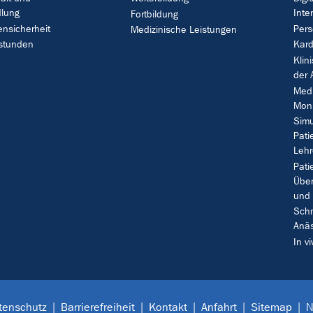
lung
Inte
Fortbildung
ensicherheit
Pers
Medizinische Leistungen
stunden
Kard
Klin
der 
Medi
Moni
Simu
Pati
Lehr
Pati
Über
und 
Schm
Anäs
In v
tenschutz
Barrierefreiheit
Kontakt
Anfahrt
Sitemap
N