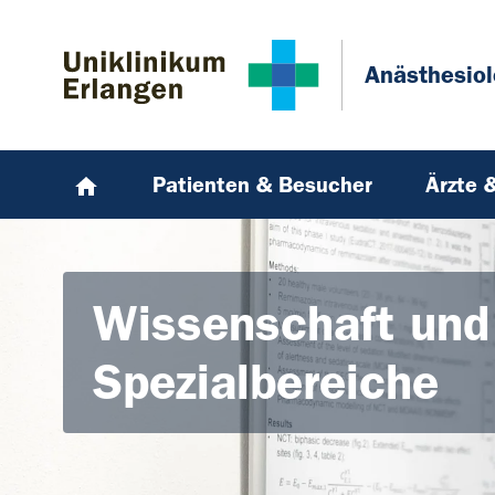
Zum Hauptinhalt springen
Skip to page footer
Anästhesiol
Patienten & Besucher
Ärzte 
Wissenschaft und
Spezialbereiche