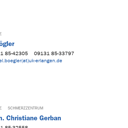
E
ögler
1 85-42305
09131 85-33797
l.boegler(at)uk-erlangen.de
E
SCHMERZZENTRUM
h. Christiane Gerban
1 85-32558