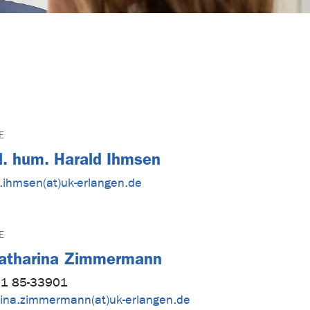
E
iol. hum. Harald Ihmsen
.ihmsen(at)uk-erlangen.de
E
 Katharina Zimmermann
1 85-33901
rina.zimmermann(at)uk-erlangen.de