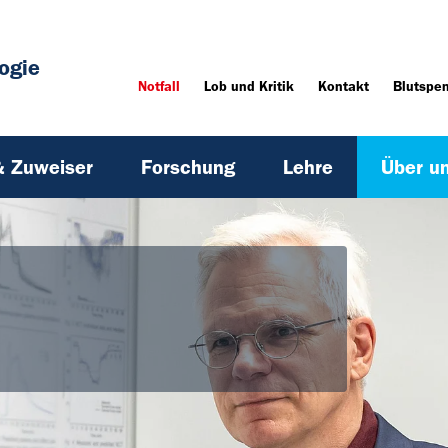
ogie
Notfall
Lob und Kritik
Kontakt
Blutspe
& Zuweiser
Forschung
Lehre
Über u