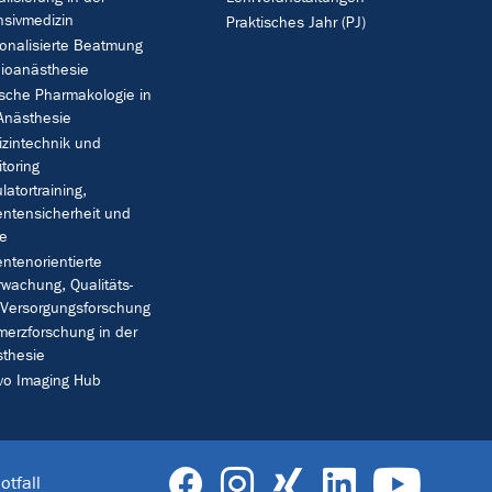
nsivmedizin
Praktisches Jahr (PJ)
onalisierte Beatmung
ioanästhesie
ische Pharmakologie in
Anästhesie
zintechnik und
toring
latortraining,
entensicherheit und
e
entenorientierte
wachung, Qualitäts-
Versorgungsforschung
erzforschung in der
thesie
ivo Imaging Hub
otfall