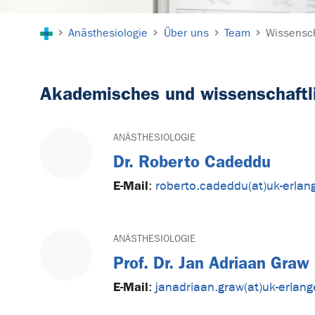
Sie sind hier:
Anästhesiologie
Über uns
Team
Wissensch
Akademisches und wissenschaftl
ANÄSTHESIOLOGIE
Dr. Roberto Cadeddu
E-Mail
:
roberto.cadeddu(at)uk-erlan
ANÄSTHESIOLOGIE
Prof. Dr. Jan Adriaan Gra
E-Mail
:
janadriaan.graw(at)uk-erlan