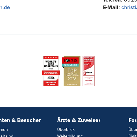
E-Mail
en.de
:
christ
nten & Besucher
Ärzte & Zuweiser
Fo
mmen
Überblick
Über
alt und
Weiterbildung
Digi