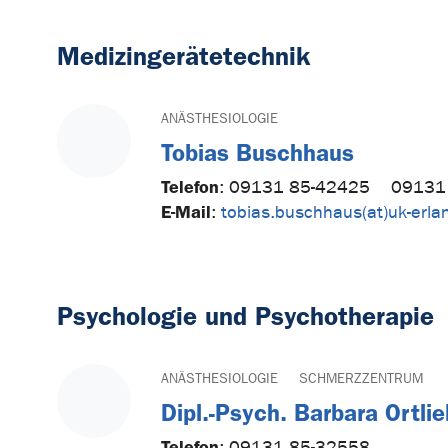
Medizingerätetechnik
ANÄSTHESIOLOGIE
Tobias Buschhaus
Telefon
:
09131 85-42425
09131
E-Mail
:
tobias.buschhaus(at)uk-erla
Psychologie und Psychotherapie
ANÄSTHESIOLOGIE
SCHMERZZENTRUM
Dipl.-Psych. Barbara Ortlie
Telefon
:
09131 85-32558