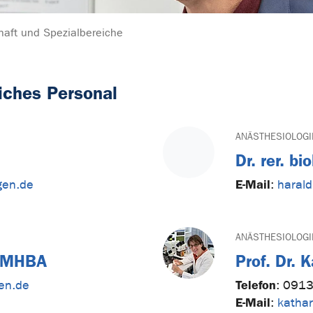
aft und Spezialbereiche
iches Personal
ANÄSTHESIOLOGI
Dr. rer. b
E-Mail
gen.de
:
harald
ANÄSTHESIOLOGI
w MHBA
Prof. Dr.
Telefon
gen.de
:
0913
E-Mail
:
katha