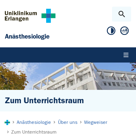
Zum Hauptinhalt springen
Skip to page footer
Anästhesiologie
Zum Unterrichtsraum
Sie sind hier:
Anästhesiologie
Über uns
Wegweiser
Zum Unterrichtsraum