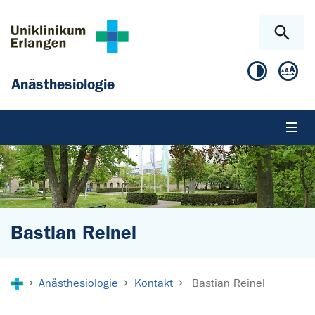
Zum Hauptinhalt springen
Skip to page footer
Anästhesiologie
Bastian Reinel
Sie sind hier:
Anästhesiologie
Kontakt
Bastian Reinel