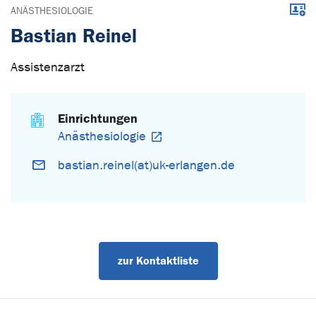
Down
ANÄSTHESIOLOGIE
Bastian Reinel
Assistenzarzt
Einrichtungen
Anästhesiologie
bastian.reinel(at)uk-erlangen.de
zur Kontaktliste