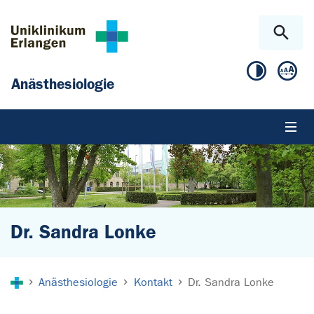
Zum Hauptinhalt springen
Skip to page footer
Anästhesiologie
Dr. Sandra Lonke
Sie sind hier:
Anästhesiologie
Kontakt
Dr. Sandra Lonke