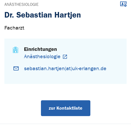
Down
ANÄSTHESIOLOGIE
Dr. Sebastian Hartjen
Facharzt
Einrichtungen
Anästhesiologie
sebastian.hartjen(at)uk-erlangen.de
zur Kontaktliste