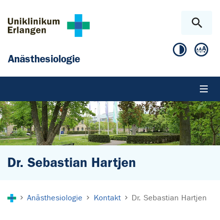
Zum Hauptinhalt springen
Skip to page footer
Anästhesiologie
Dr. Sebastian Hartjen
Sie sind hier:
Anästhesiologie
Kontakt
Dr. Sebastian Hartjen